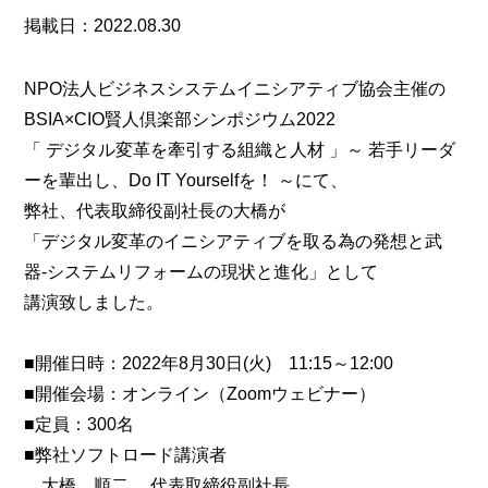
掲載日：2022.08.30
NPO法人ビジネスシステムイニシアティブ協会主催の
BSIA×CIO賢人倶楽部シンポジウム2022
「 デジタル変革を牽引する組織と人材 」～ 若手リーダ
ーを輩出し、Do IT Yourselfを！ ～にて、
弊社、代表取締役副社長の大橋が
「デジタル変革のイニシアティブを取る為の発想と武
器-システムリフォームの現状と進化」として
講演致しました。
■開催日時：2022年8月30日(火) 11:15～12:00
■開催会場：オンライン（Zoomウェビナー）
■定員：300名
■弊社ソフトロード講演者
大橋 順二 代表取締役副社長