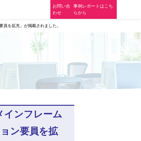
53-
受付時間:平日10:30-
お問い合
事例レポートはこち
18:00
わせ
らから
ョン要員を拡充」が掲載されました。
通製メインフレーム
ション要員を拡