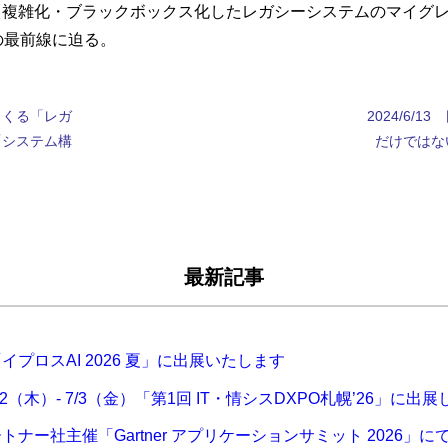
雑化・ブラックボックス化したレガシーシステムのマイグレ
最前線に迫る。
迫りくる「レガ
2024/6/1
「システム構
だけではな
。
最新記事
プロスAI 2026 夏」に出展いたします
2（木）- 7/3（金）「第1回 IT・情シスDXPO札幌’26」に出
トナー社主催「Gartner アプリケーションサミット 2026