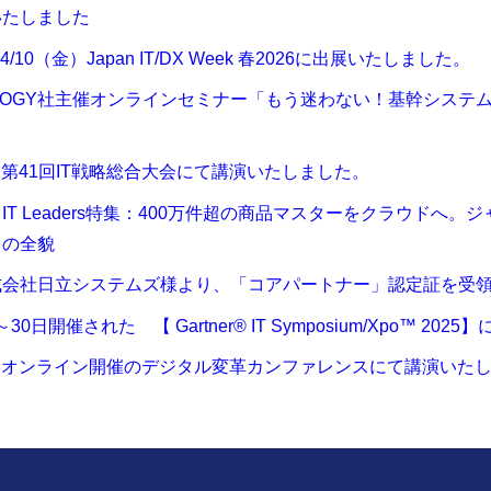
いたしました
～4/10（金）Japan IT/DX Week 春2026に出展いたしました。
9 BIPROGY社主催オンラインセミナー「もう迷わない！基幹シ
日 第41回IT戦略総合大会にて講演いたしました。
T Leaders特集：400万件超の商品マスターをクラウドへ。
」の全貌
06 株式会社日立システムズ様より、「コアパートナー」認定証を受
～30日開催された 【 Gartner® IT Symposium/Xpo™ 2
1日 オンライン開催のデジタル変革カンファレンスにて講演いた