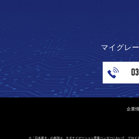
マイグレ
03
企業
※「日本最大」の表現は、モダナイゼーション専業ベンダーにおいて、デロイト 