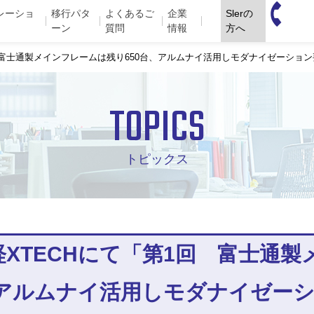
03-34
レーショ
移行パタ
よくあるご
企業
Slerの
ーン
質問
情報
方へ
2323
「第1回 富士通製メインフレームは残り650台、アルムナイ活用しモダナイゼーシ
TOPICS
トピックス
2 日経XTECHにて「第1回 富士
、アルムナイ活用しモダナイゼー