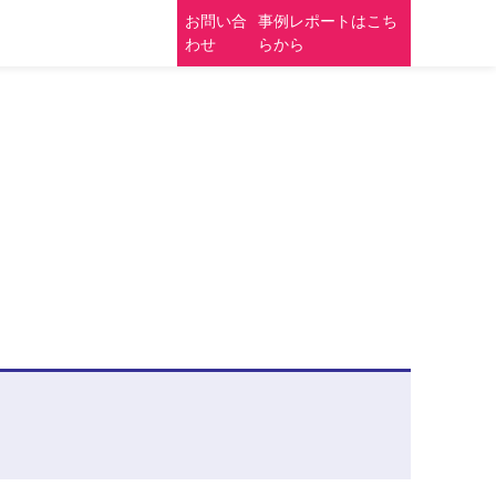
53-
受付時間:平日10:30-
お問い合
事例レポートはこち
18:00
わせ
らから