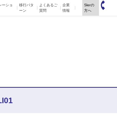
03-34
レーショ
移行パタ
よくあるご
企業
Slerの
ーン
質問
情報
方へ
2323
LI01